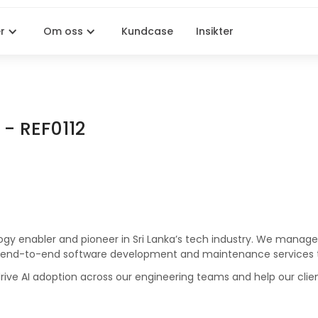
r
Om oss
Kundcase
Insikter