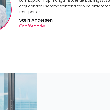
som kopplar ihop många fristående bokningssyst
erbjudanden i samma frontend för olika aktiviteter,
transporter."
Stein Andersen
Ordförande