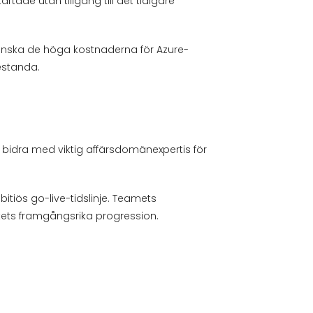
ade utan tillgång till det tidigare
minska de höga kostnaderna för Azure-
restanda.
 bidra med viktig affärsdomänexpertis för
tiös go-live-tidslinje. Teamets
ets framgångsrika progression.