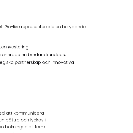
t. Go-live representerade en betydande
terinvestering.
ttraherade en bredare kundbas.
ategiska partnerskap och innovativa
b med att kommunicera
n bättre och lyckas i
en bokningsplattform