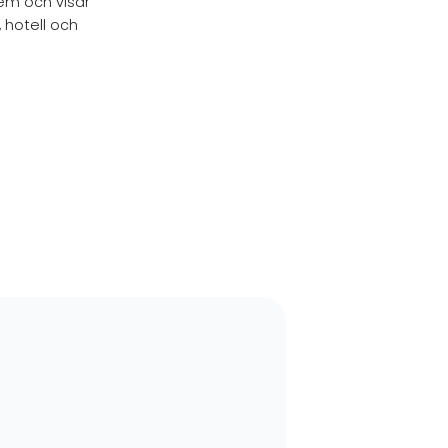
em och visar
 hotell och