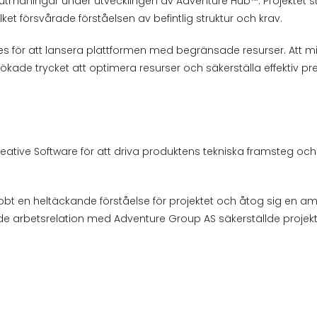
maningar under utvecklingen av Adventure Hub™. Projektet start
et försvårade förståelsen av befintlig struktur och krav.
es för att lansera plattformen med begränsade resurser. Att 
ket ökade trycket att optimera resurser och säkerställa effektiv p
eative Software för att driva produktens tekniska framsteg och
t en heltäckande förståelse för projektet och åtog sig en ambi
 arbetsrelation med Adventure Group AS säkerställde projekt