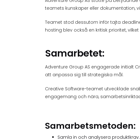
Adventure Group AS stötte på betydande ut
teamets kunskaper eller dokumentation, vilk
Teamet stod dessutom inför tajta deadlin
hosting blev också en kritisk prioritet, vil
Samarbetet:
Adventure Group AS engagerade initialt Cr
att anpassa sig till strategiska mål.
Creative Software-teamet utvecklade snabb
engagemang och nära, samarbetsinriktade
Samarbetsmetoden:
Samla in och analysera produktkrav.