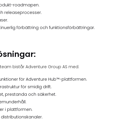
produkt-roadmapen.
ch releaseprocesser.
ser.
uerlig förbättring och funktionsförbättringar.
ösningar:
gsteam bistår Adventure Group AS med:
nktioner för Adventure Hub™-plattformen.
struktur för smidig drift.
t, prestanda och säkerhet.
temunderhåll.
er i plattformen.
 distributionskanaler.