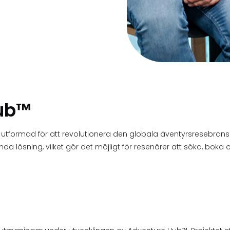
ub™
tformad för att revolutionera den globala äventyrsresebransch
 lösning, vilket gör det möjligt för resenärer att söka, boka o