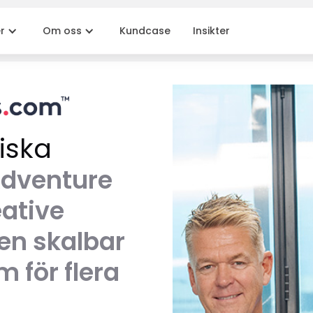
r
Om oss
Kundcase
Insikter
iska
dventure
ative
en skalbar
 för flera