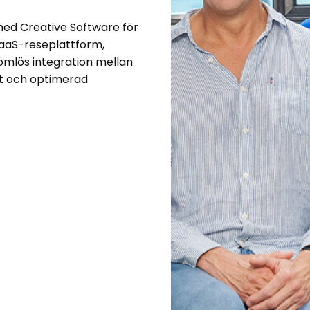
ed Creative Software för
SaaS-reseplattform,
ömlös integration mellan
et och optimerad