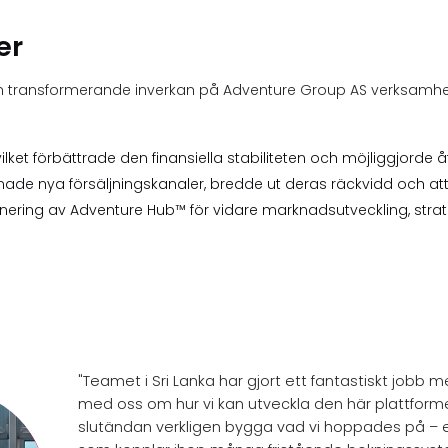
er
 transformerande inverkan på Adventure Group AS verksamhe
lket förbättrade den finansiella stabiliteten och möjliggjorde å
de nya försäljningskanaler, bredde ut deras räckvidd och a
tionering av Adventure Hub™ för vidare marknadsutveckling, str
"Teamet i Sri Lanka har gjort ett fantastiskt job
med oss om hur vi kan utveckla den här plattforme
slutändan verkligen bygga vad vi hoppades på – 