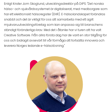
Enligt Krister Jom Skoglund, utvecklingsdirektör på DIPS: "Det norska
hälso- och sjukvårdssystemet är digitaliserat, med medborgare som
har ett elektroniskt hälsoregister (EHR). E-hälsolandskapet förändras
snabbt och det är viktigt för oss att samarbeta med ett agilt
mjukvaruutvecklingsföretag som kan anpassa sig till branschens
ständigt föränderliga krav. Med det i åtanke har vi turen att ha valt
Creative Software. Från allra första dag har de varit en stor tillgång för
oss och bidragit avsevärt till vår förmåga att fortsätta innovera och
leverera Norges ledande e-hälsolösning."