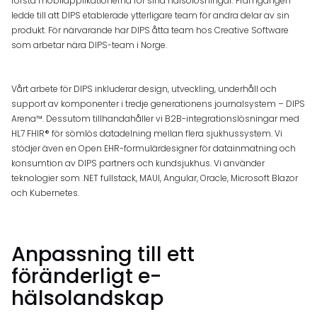
första mobilapplikationerna för sina hälsolösningar. Framgången
ledde till att DIPS etablerade ytterligare team för andra delar av sin
produkt. För närvarande har DIPS åtta team hos Creative Software
som arbetar nära DIPS-team i Norge.
Vårt arbete för DIPS inkluderar design, utveckling, underhåll och
support av komponenter i tredje generationens journalsystem – DIPS
Arena™. Dessutom tillhandahåller vi B2B-integrationslösningar med
HL7 FHIR® för sömlös datadelning mellan flera sjukhussystem. Vi
stödjer även en Open EHR-formulärdesigner för datainmatning och
konsumtion av DIPS partners och kundsjukhus. Vi använder
teknologier som .NET fullstack, MAUI, Angular, Oracle, Microsoft Blazor
och Kubernetes.
Anpassning till ett
föränderligt e-
hälsolandskap