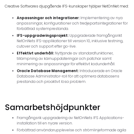
Creative Softwares djupgående IFS-kunskaper hjälper NetOnNet med:
Anpassningar och integrationer:
Implementering av nya
anpassningar, konfigurationer och tredjepartsintegrationer för
förbättrad systemprestanda.
IFS-uppgraderingsprojekt:
Uppgraderade framgångsrikt
NetOnNets IFS-applikationer till version 10, inklusive testning,
cutover och support efter go-live.
Effektivt underhåll:
Nyttjande av standardfunktioner,
tillämpning av kärnuppdateringar och patchar samt
minimering av anpassningar för effektivt kodunderhåll.
Oracle Database Management:
Introducerade en Oracle
Database Administrator-roll för att optimera databasens
prestanda och proaktivt lösa problem.
Samarbetshöjdpunkter
Framgångsrik uppgradering av NetOnNets IFS Applications-
installation till en nyare version.
Förbättrad användarupplevelse och strömlinjeformade agila