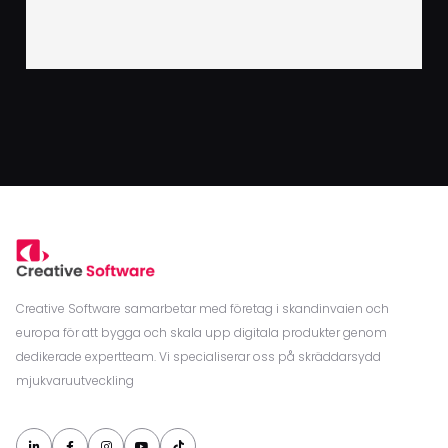
Creative Software samarbetar med företag i skandinvaien och
europa för att bygga och skala upp digitala produkter genom
dedikerade expertteam. Vi specialiserar oss på skräddarsydd
mjukvaruutveckling




